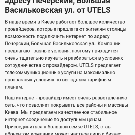
адресу Печерский, Большая
н
а
а
е
г
г
н
Васильковская ул. от UTELS
з
з
и
и
о
о
я
о
о
и
В наше время в Киеве работает большое количество
т
т
м
м
провайдеров, которые предлагают жителям столицы
U
е
е
возможность подключить интернет по адресу
л
л
t
Печерский, Большая Васильковская ул.. Компании
е
е
e
предлагают разные условия, поэтому приходится
в
в
l
очень тщательно изучать и разбираться в условиях
и
и
сотрудничества с провайдером. UTELS предлагает
s
телекоммуникационные услуги на максимально
д
д
прозрачных условиях по выгодным тарифным
е
е
планам.
н
н
Наш интернет-провайдер имеет очень разветвленную
и
и
сеть, что позволяет покрывать все районы и массивы
я
я
Киева. Мы предлагаем качественное стабильное
интернет-соединение по доступным ценам.
Присоединиться к большой семье UTELS, став
абонентом компании может частное лицо и бизнес,