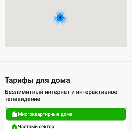
р
ы
6
т
и
я
у
с
л
у
Тарифы для дома
г
Безлимитный интернет и интерактивное
о
телевидение
й
Многоквартирные дома
п
о
Частный сектор