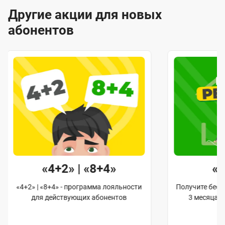
Другие акции для новых
абонентов
«4+2» | «8+4»
«
«4+2» | «8+4» - программа лояльности
Получите бес
для действующих абонентов
3 месяца 