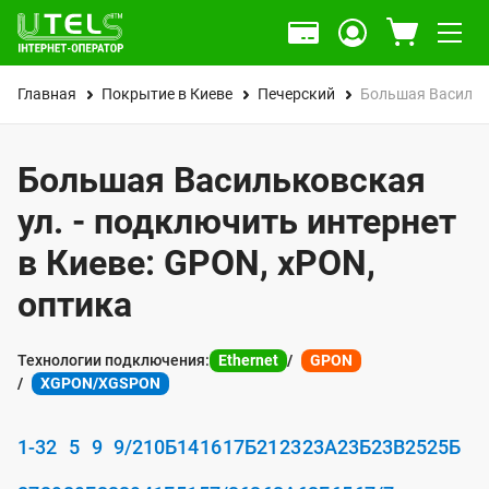
Главная
Покрытие в Киеве
Печерский
Большая Васильк
Большая Васильковская
ул. - подключить интернет
в Киеве: GPON, xPON,
оптика
Технологии подключения:
Ethernet
GPON
XGPON/XGSPON
1-3
2
5
9
9/2
10Б
14
16
17Б
21
23
23А
23Б
23В
25
25Б