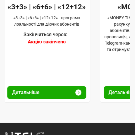
«3+3» | «6+6» | «12+12»
«MO
«3+3» | «6+6» | «12+12» - програма
«MONEY TIME»
лояльності для діючих абонентів
рахунку д
абонентів. 
Закінчиться через:
пропозиція, к
Акцію закінчено
Telegram-кана
та отримуєте
Детальніше
Детальніш