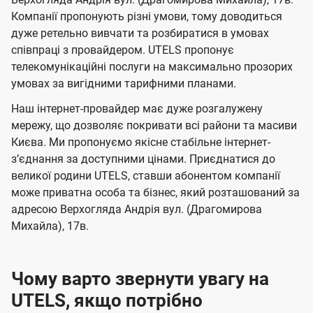
м
м
б
б
і
Компанії пропонують різні умови, тому доводиться
а
а
ї
дуже ретельно вивчати та розбиратися в умовах
ч
ч
співпраці з провайдером. UTELS пропонує
U
е
е
телекомунікаційні послуги на максимально прозорих
t
умовах за вигідними тарифними планами.
н
н
e
н
н
Наш інтернет-провайдер має дуже розгалужену
l
я
я
мережу, що дозволяє покривати всі райони та масиви
s
Києва. Ми пропонуємо якісне стабільне інтернет-
зʼєднання за доступними цінами. Приєднатися до
великої родини UTELS, ставши абонентом компанії
може приватна особа та бізнес, який розташований за
адресою Верхогляда Андрія вул. (Драгомирова
Михайла), 17в.
Чому варто звернути увагу на
UTELS, якщо потрібно