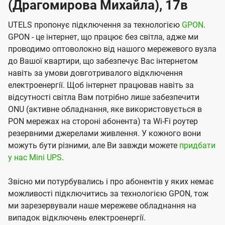
(Драгомирова Михайла), 17в
UTELS пропонує підключення за технологією
GPON
.
GPON - це інтернет, що працює без світла, адже ми
проводимо оптоволокно від нашого мережевого вузла
до Вашої квартири, що забезпечує Вас інтернетом
навіть за умови довготривалого відключення
електроенергії. Щоб інтернет працював навіть за
відсутності світла Вам потрібно лише забезпечити
ONU (активне обладнання, яке використовується в
PON мережах на стороні абонента) та Wi-Fi роутер
резервними джерелами живлення. У кожного вони
можуть бути різними, але Ви завжди можете
придбати
у нас Mini UPS
.
Звісно ми потурбувались і про абонентів у яких немає
можливості підключитись за технологією GPON, тож
ми зарезервували наше мережеве обладнання на
випадок відключень електроенергії.