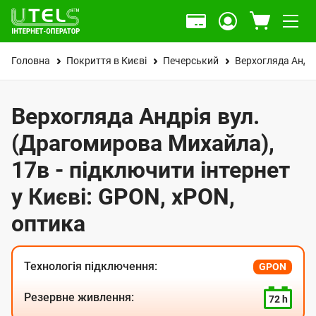
Головна
Покриття в Києві
Печерський
Верхогляда Андр
Верхогляда Андрія вул.
(Драгомирова Михайла),
17в - підключити інтернет
у Києві: GPON, xPON,
оптика
Технологія підключення:
GPON
Резервне живлення:
72 h