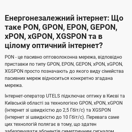
Енергонезалежний інтернет: Що
таке PON, GPON, EPON, GEPON,
xPON, xGPON, XGSPON та в
цілому оптичний інтернет?
PON - це пасивно оптоволоконна мережа, відповідно
приставки по типу GPON, EPON, GEPON, xPON, xGPON,
XGSPON просто позначають до якого виду сімейства
пасивних мереж відноситься конкретно згадана
мережа.
Інтернет-оператор UTELS підключає оптику в Києві та
Київській області за технологією GPON, xPON, xGPON
(інтернет зі швидкістю до 2,5 Гбіт/с) та XGSPON
(інтернет зі швидкістю до 10 Гбіт/с). Перевага саме
цих технологій полягає в тому, що здатен
забезпечувати абонентів симетричним сигналом.