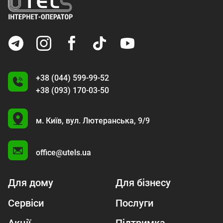
+38 (044) 599-99-52
+38 (093) 170-03-50
U
м. Київ,
вул. Лютеранська, 9/9
A
office@utels.ua
Для дому
Для бізнесу
Сервіси
Послуги