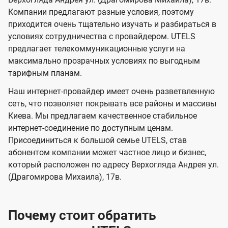
в
в
l
Компании предлагают разные условия, поэтому
и
и
s
приходится очень тщательно изучать и разбираться в
д
д
условиях сотрудничества с провайдером. UTELS
е
е
предлагает телекоммуникационные услуги на
максимально прозрачных условиях по выгодным
н
н
тарифным планам.
и
и
я
я
Наш интернет-провайдер имеет очень разветвленную
сеть, что позволяет покрывать все районы и массивы
Киева. Мы предлагаем качественное стабильное
интернет-соединение по доступным ценам.
Присоединиться к большой семье UTELS, став
абонентом компании может частное лицо и бизнес,
который расположен по адресу Верхогляда Андрея ул.
(Драгомирова Михаила), 17в.
Почему стоит обратить