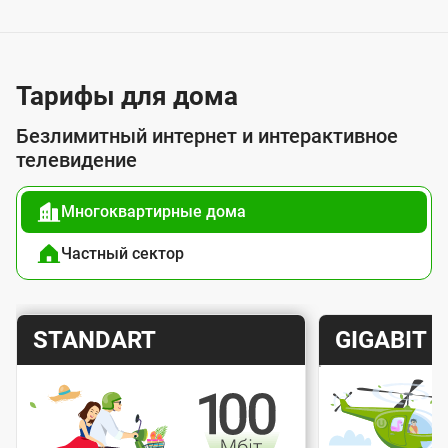
у
с
л
у
Тарифы для дома
г
Безлимитный интернет и интерактивное
о
телевидение
й
Многоквартирные дома
п
о
Частный сектор
д
к
Т
Т
STANDART
GIGABIT
л
а
а
ю
р
р
ч
и
и
е
Скорость интернета
Скорос