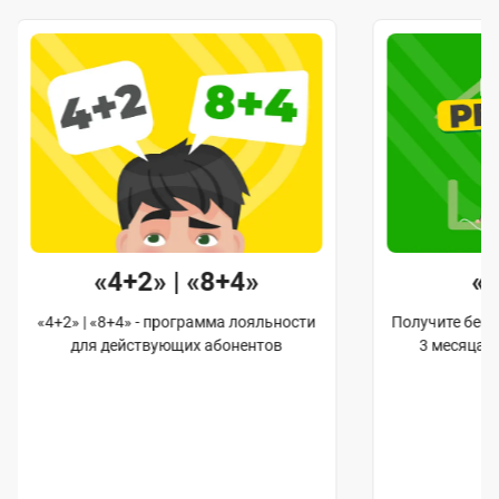
«4+2» | «8+4»
«
«4+2» | «8+4» - программа лояльности
Получите бес
для действующих абонентов
3 месяца 