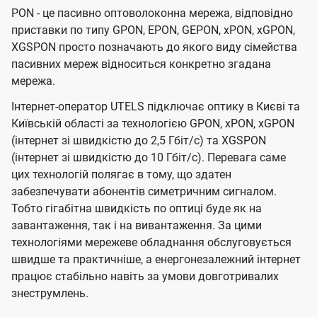
PON - це пасивно оптоволоконна мережа, відповідно
приставки по типу GPON, EPON, GEPON, xPON, xGPON,
XGSPON просто позначають до якого виду сімейства
пасивних мереж відноситься конкретно згадана
мережа.
Інтернет-оператор UTELS підключає оптику в Києві та
Київській області за технологією GPON, xPON, xGPON
(інтернет зі швидкістю до 2,5 Гбіт/с) та XGSPON
(інтернет зі швидкістю до 10 Гбіт/с). Перевага саме
цих технологій полягає в тому, що здатен
забезпечувати абонентів симетричним сигналом.
Тобто гігабітна швидкість по оптиці буде як на
завантаження, так і на вивантаження. За цими
технологіями мережеве обладнання обслуговується
швидше та практичніше, а енергонезалежний інтернет
працює стабільно навіть за умови довготривалих
знеструмлень.