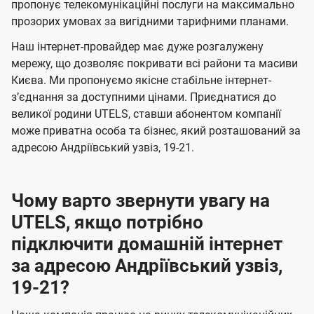
а
а
пропонує телекомунікаційні послуги на максимально
ї
прозорих умовах за вигідними тарифними планами.
ч
ч
U
е
е
Наш інтернет-провайдер має дуже розгалужену
t
н
н
мережу, що дозволяє покривати всі райони та масиви
e
Києва. Ми пропонуємо якісне стабільне інтернет-
н
н
l
зʼєднання за доступними цінами. Приєднатися до
я
я
великої родини UTELS, ставши абонентом компанії
s
може приватна особа та бізнес, який розташований за
адресою Андріївський узвіз, 19-21.
Чому варто звернути увагу на
UTELS, якщо потрібно
підключити домашній інтернет
за адресою Андріївський узвіз,
19-21?