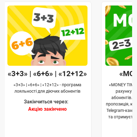
«3+3» | «6+6» | «12+12»
«MO
«3+3» | «6+6» | «12+12» - програма
«MONEY TIME»
лояльності для діючих абонентів
рахунку д
абонентів. 
Закінчиться через:
пропозиція, к
Акцію закінчено
Telegram-кана
та отримуєте