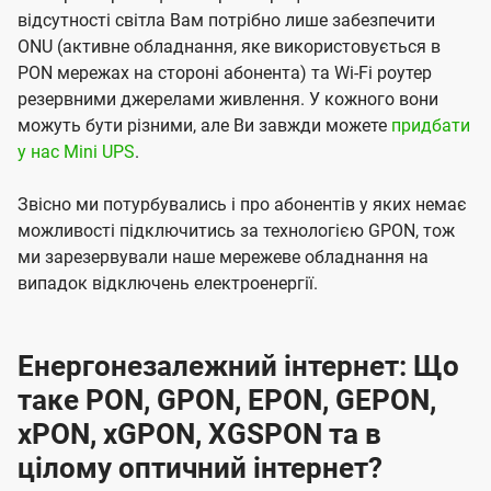
відсутності світла Вам потрібно лише забезпечити
ONU (активне обладнання, яке використовується в
PON мережах на стороні абонента) та Wi-Fi роутер
резервними джерелами живлення. У кожного вони
можуть бути різними, але Ви завжди можете
придбати
у нас Mini UPS
.
Звісно ми потурбувались і про абонентів у яких немає
можливості підключитись за технологією GPON, тож
ми зарезервували наше мережеве обладнання на
випадок відключень електроенергії.
Енергонезалежний інтернет: Що
таке PON, GPON, EPON, GEPON,
xPON, xGPON, XGSPON та в
цілому оптичний інтернет?