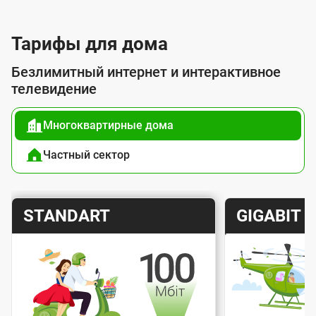
л
у
Тарифы для дома
г
Безлимитный интернет и интерактивное
о
телевидение
й
Многоквартирные дома
п
о
Частный сектор
д
к
Т
Т
STANDART
GIGABIT
л
а
а
ю
р
р
ч
и
и
е
Скорость интернета
Скорос
ф
ф
н