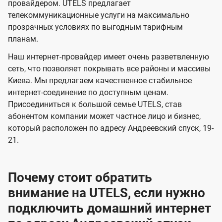
и
и
провайдером. UTELS предлагает
s
телекоммуникационные услуги на максимально
д
д
прозрачных условиях по выгодным тарифным
е
е
планам.
н
н
Наш интернет-провайдер имеет очень разветвленную
и
и
сеть, что позволяет покрывать все районы и массивы
я
я
Киева. Мы предлагаем качественное стабильное
интернет-соединение по доступным ценам.
Присоединиться к большой семье UTELS, став
абонентом компании может частное лицо и бизнес,
который расположен по адресу Андреевский спуск, 19-
21.
Почему стоит обратить
внимание на UTELS, если нужно
подключить домашний интернет