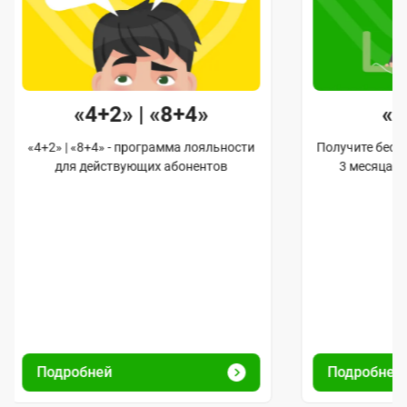
«4+2» | «8+4»
«
«4+2» | «8+4» - программа лояльности
Получите бес
для действующих абонентов
3 месяца 
Подробней
Подробне