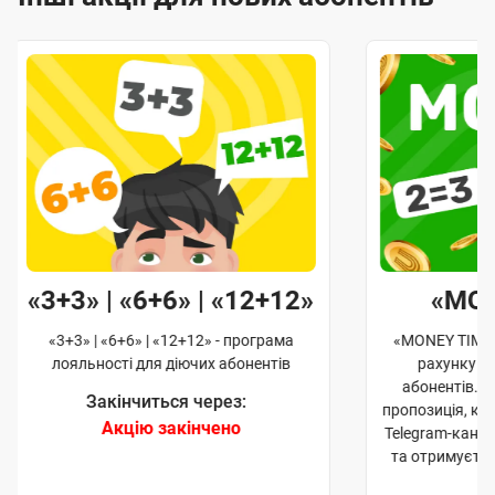
«3+3» | «6+6» | «12+12»
«MO
«3+3» | «6+6» | «12+12» - програма
«MONEY TIME»
лояльності для діючих абонентів
рахунку д
абонентів. 
Закінчиться через:
пропозиція, к
Акцію закінчено
Telegram-кана
та отримуєте