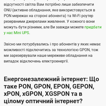
відсутності світла Вам потрібно лише забезпечити
ONU (активне обладнання, яке використовується в
PON мережах на стороні абонента) та Wi-Fi роутер
резервними джерелами живлення. У кожного вони
можуть бути різними, але Ви завжди можете
придбати
у нас Mini UPS
.
Звісно ми потурбувались і про абонентів у яких немає
можливості підключитись за технологією GPON, тож
ми зарезервували наше мережеве обладнання на
випадок відключень електроенергії.
Енергонезалежний інтернет: Що
таке PON, GPON, EPON, GEPON,
xPON, xGPON, XGSPON та в
цілому оптичний інтернет?