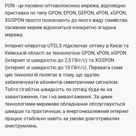
PON - це пасивно оптоволоконна мережа, відповідно
приставки по типу GPON, EPON, GEPON, xPON, xGPON,
XGSPON просто позначають до якого виду сімейства
пасивних мереж відноситься конкретно згадана
мережа.
Інтернет-оператор UTELS підключає оптику в Києві та
Київській області за технологією GPON, xPON, xGPON
(інтернет зі швидкістю до 2,5 Гбіт/с) та XGSPON
(інтернет зі швидкістю до 10 Гбіт/с). Перевага саме
цих технологій полягає в тому, що здатен
забезпечувати абонентів симетричним сигналом.
Тобто гігабітна швидкість по оптиці буде як на
завантаження, так і на вивантаження. За цими
технологіями мережеве обладнання обслуговується
швидше та практичніше, а енергонезалежний інтернет
працює стабільно навіть за умови довготривалих
знеструмлень.