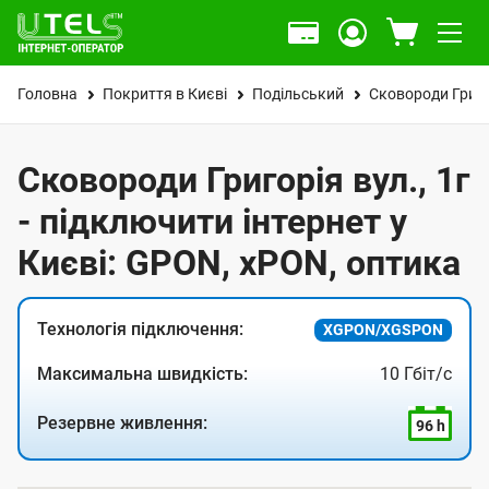
Головна
Покриття в Києві
Подільський
Сковороди Григо
Сковороди Григорія вул., 1г
- підключити інтернет у
Києві: GPON, xPON, оптика
Технологія підключення:
XGPON/XGSPON
Максимальна швидкість:
10 Гбіт/с
Резервне живлення:
96 h