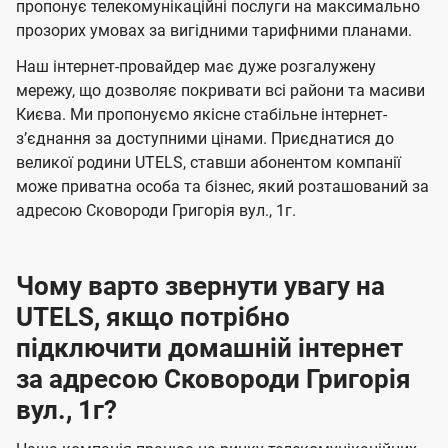
а
а
пропонує телекомунікаційні послуги на максимально
ї
прозорих умовах за вигідними тарифними планами.
ч
ч
U
е
е
Наш інтернет-провайдер має дуже розгалужену
t
н
н
мережу, що дозволяє покривати всі райони та масиви
e
Києва. Ми пропонуємо якісне стабільне інтернет-
н
н
l
зʼєднання за доступними цінами. Приєднатися до
я
я
великої родини UTELS, ставши абонентом компанії
s
може приватна особа та бізнес, який розташований за
адресою Сковороди Григорія вул., 1г.
Чому варто звернути увагу на
UTELS, якщо потрібно
підключити домашній інтернет
за адресою Сковороди Григорія
вул., 1г?