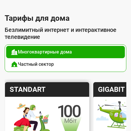
л
у
Тарифы для дома
г
Безлимитный интернет и интерактивное
о
телевидение
й
Многоквартирные дома
п
о
Частный сектор
д
к
Т
Т
STANDART
GIGABIT
л
а
а
ю
р
р
ч
и
и
е
Скорость интернета
Скорос
ф
ф
н