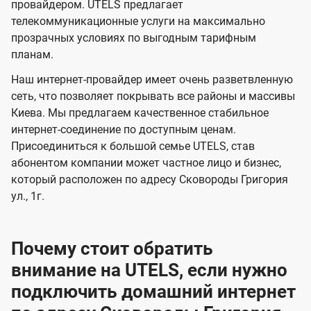
и
и
провайдером. UTELS предлагает
s
телекоммуникационные услуги на максимально
д
д
прозрачных условиях по выгодным тарифным
е
е
планам.
н
н
Наш интернет-провайдер имеет очень разветвленную
и
и
сеть, что позволяет покрывать все районы и массивы
я
я
Киева. Мы предлагаем качественное стабильное
интернет-соединение по доступным ценам.
Присоединиться к большой семье UTELS, став
абонентом компании может частное лицо и бизнес,
который расположен по адресу Сковороды Григория
ул., 1г.
Почему стоит обратить
внимание на UTELS, если нужно
подключить домашний интернет