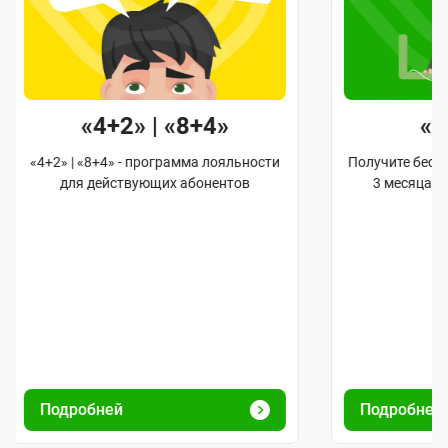
«4+2» | «8+4»
«
«4+2» | «8+4» - программа лояльности
Получите бес
для действующих абонентов
3 месяца 
Подробней
Подробней