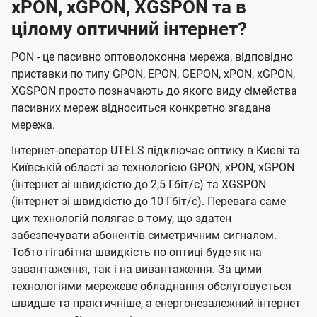
xPON, xGPON, XGSPON та в
цілому оптичний інтернет?
PON - це пасивно оптоволоконна мережа, відповідно
приставки по типу GPON, EPON, GEPON, xPON, xGPON,
XGSPON просто позначають до якого виду сімейства
пасивних мереж відноситься конкретно згадана
мережа.
Інтернет-оператор UTELS підключає оптику в Києві та
Київській області за технологією GPON, xPON, xGPON
(інтернет зі швидкістю до 2,5 Гбіт/с) та XGSPON
(інтернет зі швидкістю до 10 Гбіт/с). Перевага саме
цих технологій полягає в тому, що здатен
забезпечувати абонентів симетричним сигналом.
Тобто гігабітна швидкість по оптиці буде як на
завантаження, так і на вивантаження. За цими
технологіями мережеве обладнання обслуговується
швидше та практичніше, а енергонезалежний інтернет