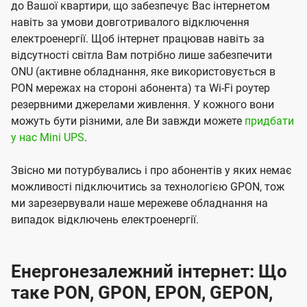
до Вашої квартири, що забезпечує Вас інтернетом
навіть за умови довготривалого відключення
електроенергії. Щоб інтернет працював навіть за
відсутності світла Вам потрібно лише забезпечити
ONU (активне обладнання, яке використовується в
PON мережах на стороні абонента) та Wi-Fi роутер
резервними джерелами живлення. У кожного вони
можуть бути різними, але Ви завжди можете
придбати
у нас Mini UPS
.
Звісно ми потурбувались і про абонентів у яких немає
можливості підключитись за технологією GPON, тож
ми зарезервували наше мережеве обладнання на
випадок відключень електроенергії.
Енергонезалежний інтернет: Що
таке PON, GPON, EPON, GEPON,