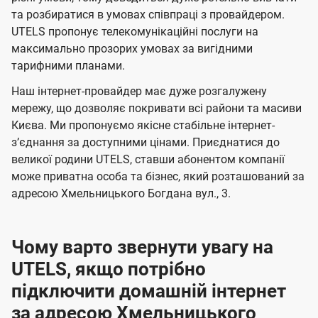
м
м
б
б
і
та розбиратися в умовах співпраці з провайдером.
а
а
UTELS пропонує телекомунікаційні послуги на
ї
максимально прозорих умовах за вигідними
ч
ч
U
тарифними планами.
е
е
t
н
н
Наш інтернет-провайдер має дуже розгалужену
e
мережу, що дозволяє покривати всі райони та масиви
н
н
l
Києва. Ми пропонуємо якісне стабільне інтернет-
я
я
зʼєднання за доступними цінами. Приєднатися до
s
великої родини UTELS, ставши абонентом компанії
може приватна особа та бізнес, який розташований за
адресою Хмельницького Богдана вул., 3.
Чому варто звернути увагу на
UTELS, якщо потрібно
підключити домашній інтернет
за адресою Хмельницького