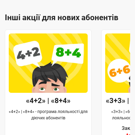
Інші акції для нових абонентів
«4+2» | «8+4»
«3+3» | 
«4+2» | «8+4» - програма лояльності для
«3+3» | «6+6
діючих абонентів
лояльності
Закін