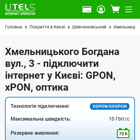
Головна
Покриття в Києві
Шевченківський
Хмельницько
Хмельницького Богдана
вул., 3 - підключити
інтернет у Києві: GPON,
xPON, оптика
Технологія підключення:
XGPON/XGSPON
Максимальна швидкість:
10 Гбіт/с
Резервне живлення:
72 h