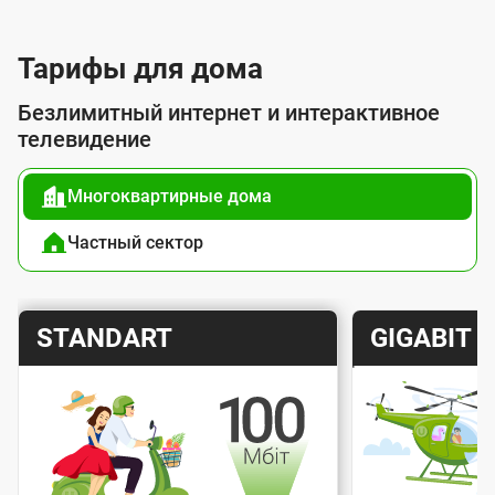
л
у
Тарифы для дома
г
Безлимитный интернет и интерактивное
о
телевидение
й
Многоквартирные дома
п
о
Частный сектор
д
к
Т
Т
STANDART
GIGABIT
л
а
а
ю
р
р
ч
и
и
е
Скорость интернета
Скорос
ф
ф
н