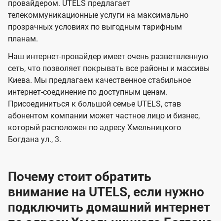
и
и
провайдером. UTELS предлагает
s
телекоммуникационные услуги на максимально
д
д
прозрачных условиях по выгодным тарифным
е
е
планам.
н
н
Наш интернет-провайдер имеет очень разветвленную
и
и
сеть, что позволяет покрывать все районы и массивы
я
я
Киева. Мы предлагаем качественное стабильное
интернет-соединение по доступным ценам.
Присоединиться к большой семье UTELS, став
абонентом компании может частное лицо и бизнес,
который расположен по адресу Хмельницкого
Богдана ул., 3.
Почему стоит обратить
внимание на UTELS, если нужно
подключить домашний интернет