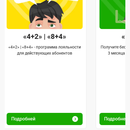
«4+2» | «8+4»
«
«4+2» | «8+4» - программа лояльности
Получите бес
для действующих абонентов
3 месяца и
Подробней
Подробней