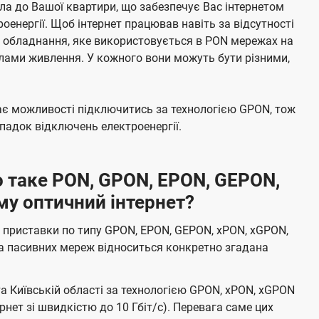
а до Вашої квартири, що забезпечує Вас інтернетом
енергії. Щоб інтернет працював навіть за відсутності
е обладнання, яке використовується в PON мережах на
елами живлення. У кожного вони можуть бути різними,
має можливості підключитись за технологією GPON, тож
адок відключень електроенергії.
 таке PON, GPON, EPON, GEPON,
му оптичний інтернет?
 приставки по типу GPON, EPON, GEPON, xPON, xGPON,
а пасивних мереж відноситься конкретно згадана
та Київській області за технологією GPON, xPON, xGPON
ернет зі швидкістю до 10 Гбіт/с). Перевага саме цих