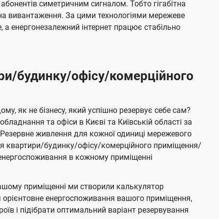
 абонентів симетричним сигналом. Тобто гігабітна
і на вивантаження. За цими технологіями мережеве
 а енергонезалежний інтернет працює стабільно
ри/будинку/офісу/комерційного
му, як не бізнесу, який успішно резервує себе сам?
бладнання та офіси в Києві та Київській області за
Резервне живлення для кожної одиниці мережевого
ня квартири/будинку/офісу/комерційного приміщення/
е енергоспоживання в кожному приміщенні
ашому приміщенні ми створили калькулятор
я орієнтовне енергоспоживання вашого приміщення,
роїв і підібрати оптимальний варіант резервування