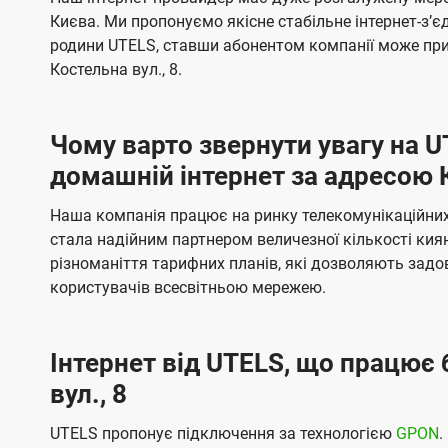
ї
я
я
е
е
Києва. Ми пропонуємо якісне стабільне інтернет-зʼ
U
м
м
б
б
родини UTELS, ставши абонентом компанії може при
t
а
а
Костельна вул., 8.
e
ч
ч
l
е
е
Чому варто звернути увагу на 
н
н
s
домашній інтернет за адресою К
н
н
я
я
Наша компанія працює на ринку телекомунікаційних 
стала надійним партнером величезної кількості кия
різноманіття тарифних планів, які дозволяють зад
користувачів всесвітньою мережею.
Інтернет від UTELS, що працює 
вул., 8
UTELS пропонує підключення за технологією
GPON
.