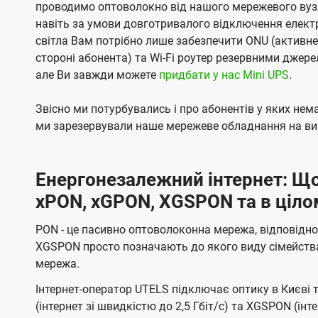
проводимо оптоволокно від нашого мережевого вузл
навіть за умови довготривалого відключення електро
світла Вам потрібно лише забезпечити ONU (активн
стороні абонента) та Wi-Fi роутер резервними джер
але Ви завжди можете
придбати у нас Mini UPS
.
Звісно ми потурбувались і про абонентів у яких не
ми зарезервували наше мережеве обладнання на вип
Енергонезалежний інтернет: Що
xPON, xGPON, XGSPON та в ціло
PON - це пасивно оптоволоконна мережа, відповідно
XGSPON просто позначають до якого виду сімейств
мережа.
Інтернет-оператор UTELS підключає оптику в Києві 
(інтернет зі швидкістю до 2,5 Гбіт/с) та XGSPON (інт