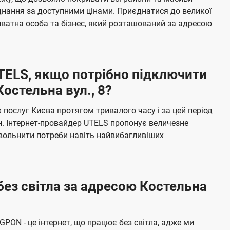
я
е
єднання за доступними цінами. Приєднатися до великої
м
б
ватна особа та бізнес, який розташований за адресою
а
ч
е
UTELS, якщо потрібно підключити
н
остельна вул., 8?
н
я
послуг Києва протягом тривалого часу і за цей період
н. Інтернет-провайдер UTELS пропонує величезне
овольнити потреби навіть найвибагливіших
без світла за адресою Костельна
 GPON - це інтернет, що працює без світла, адже ми