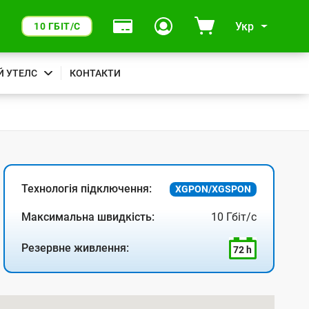
Укр
10 ГБІТ/С
Й УТЕЛС
КОНТАКТИ
Технологія підключення:
XGPON/XGSPON
Максимальна швидкість:
10 Гбіт/с
Резервне живлення:
72 h