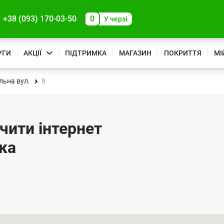
+38 (093) 170-03-50
0
У черзі
УГИ
АКЦІЇ
ПІДТРИМКА
МАГАЗИН
ПОКРИТТЯ
МІ
льна вул.
8
ючити інтернет
ика