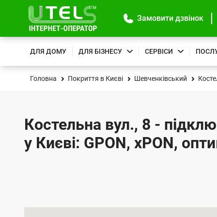
Замовити дзвінок
ДЛЯ ДОМУ
ДЛЯ БІЗНЕСУ
СЕРВІСИ
ПОСЛ
Головна
Покриття в Києві
Шевченківський
Косте
Костельна вул., 8 - підкл
у Києві: GPON, xPON, опт
К