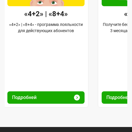
«4+2» | «8+4»
«
«4+2» | «8+4» - программа лояльности
Получите бес
для действующих абонентов
3 месяца 
Подробней
Подробне