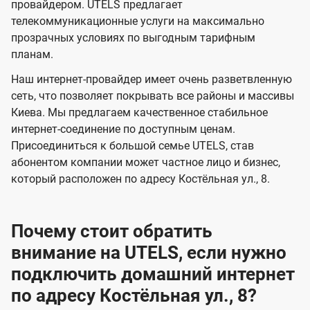
и
и
провайдером. UTELS предлагает
s
телекоммуникационные услуги на максимально
д
д
прозрачных условиях по выгодным тарифным
е
е
планам.
н
н
Наш интернет-провайдер имеет очень разветвленную
и
и
сеть, что позволяет покрывать все районы и массивы
я
я
Киева. Мы предлагаем качественное стабильное
интернет-соединение по доступным ценам.
Присоединиться к большой семье UTELS, став
абонентом компании может частное лицо и бизнес,
который расположен по адресу Костёльная ул., 8.
Почему стоит обратить
внимание на UTELS, если нужно
подключить домашний интернет
по адресу Костёльная ул., 8?