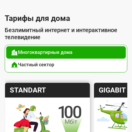
л
у
Тарифы для дома
г
Безлимитный интернет и интерактивное
о
телевидение
й
Многоквартирные дома
п
о
Частный сектор
д
к
Т
Т
STANDART
GIGABIT
л
а
а
ю
р
р
ч
и
и
е
Скорость интернета
Скорос
ф
ф
н