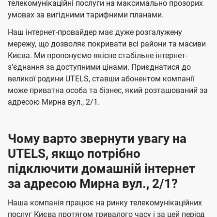
а
а
телекомунікаційні послуги на максимально прозорих
ї
умовах за вигідними тарифними планами.
ч
ч
U
е
е
Наш інтернет-провайдер має дуже розгалужену
t
н
н
мережу, що дозволяє покривати всі райони та масиви
e
Києва. Ми пропонуємо якісне стабільне інтернет-
н
н
l
зʼєднання за доступними цінами. Приєднатися до
я
я
великої родини UTELS, ставши абонентом компанії
s
може приватна особа та бізнес, який розташований за
адресою Мирна вул., 2/1.
Чому варто звернути увагу на
UTELS, якщо потрібно
підключити домашній інтернет
за адресою Мирна вул., 2/1?
Наша компанія працює на ринку телекомунікаційних
послуг Києва протягом тривалого часу і за цей період