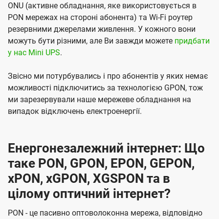
ONU (активне обладнання, яке використовується в
PON мережах на стороні абонента) та Wi-Fi роутер
резервними джерелами живлення. У кожного вони
можуть бути різними, але Ви завжди можете
придбати
у нас Mini UPS
.
Звісно ми потурбувались і про абонентів у яких немає
можливості підключитись за технологією GPON, тож
ми зарезервували наше мережеве обладнання на
випадок відключень електроенергії.
Енергонезалежний інтернет: Що
таке PON, GPON, EPON, GEPON,
xPON, xGPON, XGSPON та в
цілому оптичний інтернет?
PON - це пасивно оптоволоконна мережа, відповідно