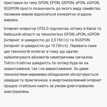
приставки по типу GPON, EPON, GEPON, xPON, xGPON,
XGSPON просто позначають до якого виду сімейства
пасивних мереж відноситься конкретно згадана
мережа.
Інтернет-оператор UTELS підключає оптику в Києві та
Київській області за технологією GPON, xPON, xGPON
(інтернет зі швидкістю до 2,5 Гбіт/с) та XGSPON
(інтернет зі швидкістю до 10 Гбіт/с). Перевага саме
цих технологій полягає в тому, що здатен
забезпечувати абонентів симетричним сигналом.
Тобто гігабітна швидкість по оптиці буде як на
завантаження, так і на вивантаження. За цими
технологіями мережеве обладнання обслуговується
швидше та практичніше, а енергонезалежний інтернет
працює стабільно навіть за умови довготривалих
знеструмлень.