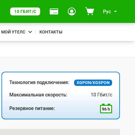
Рус
10 ГБИТ/С
МОЙ УТЕЛС
КОНТАКТЫ
Технология подключения:
XGPON/XGSPON
Максимальная скорость:
10 Гбит/с
Резервное питание:
96 h