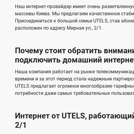
s
е
е
Наш интернет-провайдер имеет очень разветвленную
в
в
массивы Киева. Мы предлагаем качественное стаби
и
и
Присоединиться к большой семье UTELS, став абон
д
д
расположен по адресу Мирная ул., 2/1.
е
е
н
н
Почему стоит обратить внимани
и
и
подключить домашний интернет 
я
я
Наша компания работает на рынке телекоммуникац
времени и за этот период стала надежным партнеро
UTELS предлагает огромное многообразие тарифны
потребности даже самых требовательных пользоват
Интернет от UTELS, работающий 
2/1