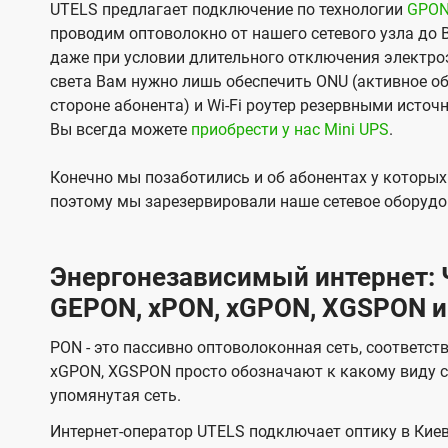
UTELS предлагает подключение по технологии
GPO
проводим оптоволокно от нашего сетевого узла до 
даже при условии длительного отключения электроэ
света Вам нужно лишь обеспечить ONU (активное об
стороне абонента) и Wi-Fi роутер резервными источ
Вы всегда можете
приобрести у нас Mini UPS
.
Конечно мы позаботились и об абонентах у которы
поэтому мы зарезервировали наше сетевое оборудо
Энергонезависимый интернет: Ч
GEPON, xPON, xGPON, XGSPON и
PON - это пассивно оптоволоконная сеть, соответст
xGPON, XGSPON просто обозначают к какому виду с
упомянутая сеть.
Интернет-оператор UTELS подключает оптику в Киев