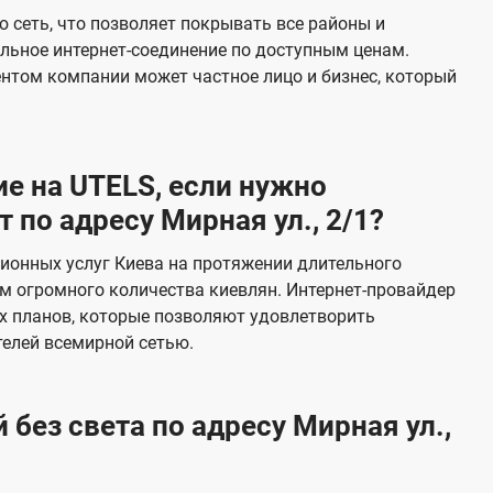
е
 сеть, что позволяет покрывать все районы и
в
льное интернет-соединение по доступным ценам.
и
ентом компании может частное лицо и бизнес, который
д
е
н
е на UTELS, если нужно
и
по адресу Мирная ул., 2/1?
я
ионных услуг Киева на протяжении длительного
м огромного количества киевлян. Интернет-провайдер
х планов, которые позволяют удовлетворить
елей всемирной сетью.
без света по адресу Мирная ул.,