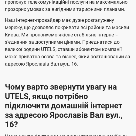
а
а
пропонує телекомунікаційні послуги на максимально
ї
прозорих умовах за вигідними тарифними планами.
ч
ч
U
е
е
Наш інтернет-провайдер має дуже розгалужену
t
н
н
мережу, що дозволяє покривати всі райони та масиви
e
Києва. Ми пропонуємо якісне стабільне інтернет-
н
н
l
зʼєднання за доступними цінами. Приєднатися до
я
я
великої родини UTELS, ставши абонентом компанії
s
може приватна особа та бізнес, який розташований за
адресою Ярославів Вал вул., 16.
Чому варто звернути увагу на
UTELS, якщо потрібно
підключити домашній інтернет
за адресою Ярославів Вал вул.,
16?