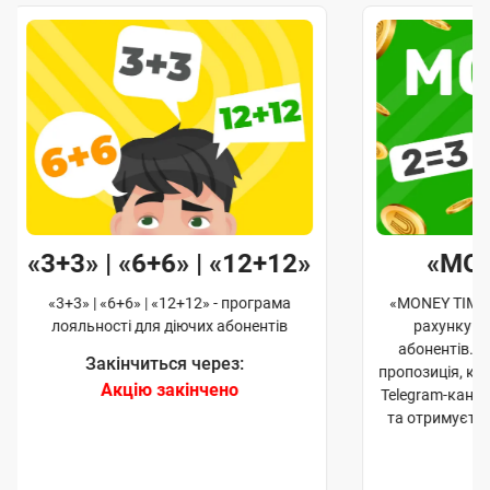
«3+3» | «6+6» | «12+12»
«MO
«3+3» | «6+6» | «12+12» - програма
«MONEY TIME»
лояльності для діючих абонентів
рахунку д
абонентів. 
Закінчиться через:
пропозиція, к
Акцію закінчено
Telegram-кана
та отримуєте