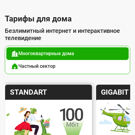
л
у
Тарифы для дома
г
Безлимитный интернет и интерактивное
о
телевидение
й
Многоквартирные дома
п
о
Частный сектор
д
к
Т
Т
STANDART
GIGABIT
л
а
а
ю
р
р
ч
и
и
е
Скорость интернета
Скорос
ф
ф
н