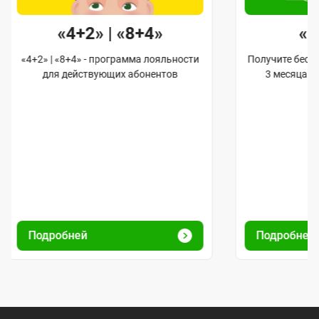
«4+2» | «8+4»
«
«4+2» | «8+4» - программа лояльности
Получите бес
для действующих абонентов
3 месяца 
Подробней
Подробней