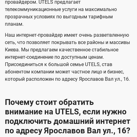
и
и
провайдером. UTELS предлагает
s
телекоммуникационные услуги на максимально
д
д
прозрачных условиях по выгодным тарифным
е
е
планам.
н
н
Наш интернет-провайдер имеет очень разветвленную
и
и
сеть, что позволяет покрывать все районы и массивы
я
я
Киева. Мы предлагаем качественное стабильное
интернет-соединение по доступным ценам.
Присоединиться к большой семье UTELS, став
абонентом компании может частное лицо и бизнес,
который расположен по адресу Ярославов Вал ул., 16.
Почему стоит обратить
внимание на UTELS, если нужно
подключить домашний интернет
по адресу Ярославов Вал ул., 16?