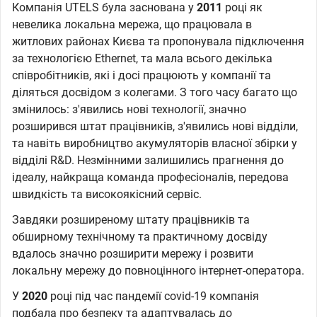
Компанія UTELS була заснована у
2011
році як
невелика локальна мережа, що працювала в
житлових районах Києва та пропонувала підключення
за технологією Ethernet, та мала всього декілька
співробітників, які і досі працюють у компанії та
діляться досвідом з колегами. З того часу багато що
змінилось: з'явились нові технології, значно
розширився штат працівників, з'явились нові відділи,
та навіть виробництво акумуляторів власної збірки у
відділі R&D. Незмінними залишились прагнення до
ідеалу, найкраща команда професіоналів, передова
швидкість та високоякісний сервіс.
Завдяки розширеному штату працівників та
обширному технічному та практичному досвіду
вдалось значно розширити мережу і розвити
локальну мережу до повноцінного інтернет-оператора.
У
2020
році під час пандемії covid-19 компанія
подбала про безпеку та адаптувалась до