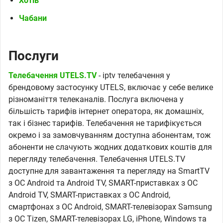
Хотів
Чабани
Послуги
Телебачення UTELS.TV
- iptv телебачення у
брендовому застосунку UTELS, включає у себе велике
різноманіття телеканалів. Послуга включена у
більшість тарифів інтернет оператора, як домашніх,
так і бізнес тарифів. Телебачення не тарифікується
окремо і за замовчуванням доступна абонентам, тож
абоненти не слачують жодних додаткових коштів для
перегляду телебачення. Телебачення UTELS.TV
доступне для завантаження та перегляду на SmartTV
з ОС Android та Android TV, SMART-приставках з ОС
Android TV, SMART-приставках з ОС Android,
смартфонах з ОС Android, SMART-телевізорах Samsung
з ОС Tizen, SMART-телевізорах LG, iPhone, Windows та