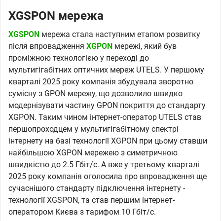
XGSPON мережа
XGSPON
мережа стала наступним етапом розвитку
після впровадження
XGPON
мережі, який був
проміжною технологією у переході до
мультигігабітних оптичних мереж UTELS. У першому
кварталі 2025 року компанія збудувала зворотно
сумісну з GPON мережу, що дозволило швидко
модернізувати частину GPON покриття до стандарту
XGPON. Таким чином інтернет-оператор UTELS став
першопроходцем у мультигігабітному спектрі
інтернету на базі технології XGPON при цьому ставши
найбільшою XGPON мережею з симетричною
швидкістю до 2.5 Гбіт/с. А вже у третьому кварталі
2025 року компанія оголосила про впровадження ще
сучаснішого стандарту підключення інтернету -
технології XGSPON, та став першим інтернет-
оператором Києва з тарифом 10 Гбіт/с.