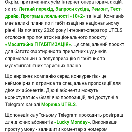
Окрім, притаманних усім інтернет операторам, акцій,
як то:
Легкий перехід
,
Запроси сусіда
,
Ремонт
,
Тест-
драйв
,
Програма лояльності «10+2»
та інші. Компанія
має великі плани по гігабітизації на національному
рівні. На початку 2026 року Інтернет-оператор UTELS
оголосив про початок національного проєкту
«Масштабна ГІГАБІТИЗАЦІЯ»
. Це спеціальний проєкт
для багатоквартирних та приватних будинків
спрямований на популяризацію гігабітних та
мультигігабітних тарифних планів
Що вирізняє компанію серед конкурентів - це
неймовірна підтримка та спеціальна пропозиції для
діючих абонентів. Діючі абоненти можуть
користуватись безліччю пропозицій, які доступні в
Telegram каналі
Мережа UTELS
.
Щопонеділка у їхньому Telegram проходить розіграш
для діючих абонентів
«Lucky Monday»
. Виконавши
просту умову - залишити коментар з номером