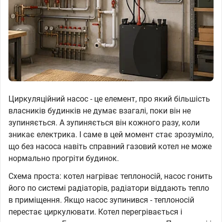
Циркуляційний насос - це елемент, про який більшість
власників будинків не думає взагалі, поки він не
зупиняється. А зупиняється він кожного разу, коли
зникає електрика. І саме в цей момент стає зрозуміло,
що без насоса навіть справний газовий котел не може
нормально прогріти будинок.
Схема проста: котел нагріває теплоносій, насос гонить
його по системі радіаторів, радіатори віддають тепло
в приміщення. Якщо насос зупинився - теплоносій
перестає циркулювати. Котел перегрівається і