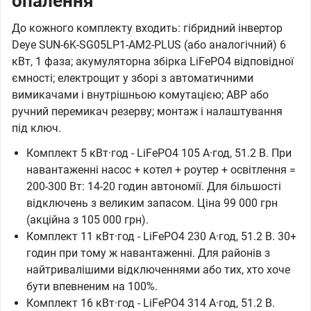
опалення
До кожного комплекту входить: гібридний інвертор
Deye SUN-6K-SG05LP1-AM2-PLUS (або аналогічний) 6
кВт, 1 фаза; акумуляторна збірка LiFePO4 відповідної
ємності; електрощит у зборі з автоматичними
вимикачами і внутрішньою комутацією; АВР або
ручний перемикач резерву; монтаж і налаштування
під ключ.
Комплект 5 кВт·год - LiFePO4 105 А·год, 51.2 В. При
навантаженні насос + котел + роутер + освітлення =
200-300 Вт: 14-20 годин автономії. Для більшості
відключень з великим запасом. Ціна 99 000 грн
(акційна з 105 000 грн).
Комплект 11 кВт·год - LiFePO4 230 А·год, 51.2 В. 30+
годин при тому ж навантаженні. Для районів з
найтривалішими відключеннями або тих, хто хоче
бути впевненим на 100%.
Комплект 16 кВт·год - LiFePO4 314 А·год, 51.2 В.