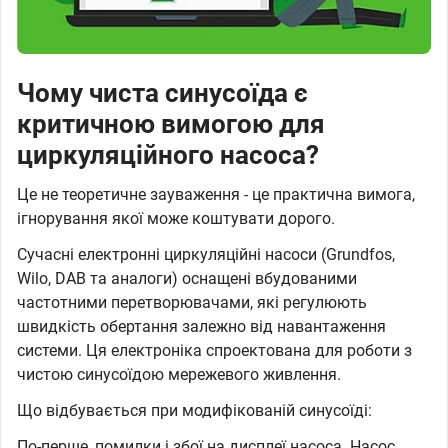
Чому чиста синусоїда є
критичною вимогою для
циркуляційного насоса?
Це не теоретичне зауваження - це практична вимога,
ігнорування якої може коштувати дорого.
Сучасні електронні циркуляційні насоси (Grundfos,
Wilo, DAB та аналоги) оснащені вбудованими
частотними перетворювачами, які регулюють
швидкість обертання залежно від навантаження
системи. Ця електроніка спроектована для роботи з
чистою синусоїдою мережевого живлення.
Що відбувається при модифікованій синусоїді:
По-перше, помилки і збої на дисплеї насоса. Насос