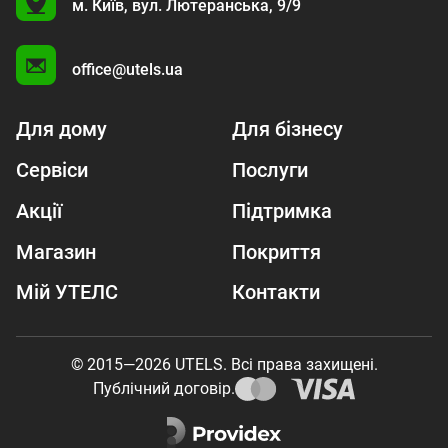
U
м. Київ,
вул. Лютеранська, 9/9
A
office@utels.ua
Для дому
Для бізнесу
Сервіси
Послуги
Акції
Підтримка
Магазин
Покриття
Мій УТЕЛС
Контакти
© 2015—2026 UTELS. Всі права захищені.
Публічний договір.