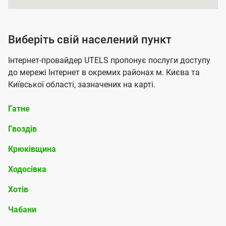
я
п
о
Н
Виберіть свій населений пункт
с
а
Інтернет-провайдер UTELS пропонує послуги доступу
л
с
до мережі Інтернет в окремих районах м. Києва та
у
е
Київської області, зазначених на карті.
г
л
о
Гатне
е
ю
Гвоздів
н
п
и
Крюківщина
і
й
Ходосівка
д
п
к
Хотів
у
л
н
Чабани
ю