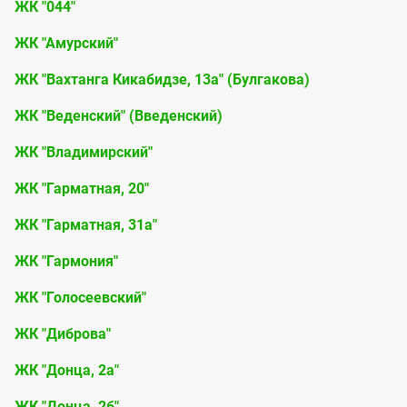
н
ЖК "044"
к
и
ЖК "Амурский"
о
я
м
ЖК "Вахтанга Кикабидзе, 13а" (Булгакова)
.
п
ЖК "Веденский" (Введенский)
л
ЖК "Владимирский"
е
к
ЖК "Гарматная, 20"
с
ЖК "Гарматная, 31а"
ы
ЖК "Гармония"
ЖК "Голосеевский"
ЖК "Диброва"
ЖК "Донца, 2а"
ЖК "Донца, 2б"