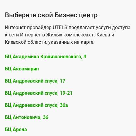
Б
Выберите свой Бизнес центр
и
Интернет-провайдер UTELS предлагает услуги доступа
з
к сети Интернет в Жилых комплексах г. Киева и
н
Киевской области, указанных на карте.
е
БЦ Академика Кржижановского, 4
с
БЦ Аквамарин
ц
е
БЦ Андреевский спуск, 17
н
БЦ Андреевский спуск, 19-21
т
БЦ Андреевский спуск, 36а
р
ы
БЦ Антоновича, 3б
БЦ Арена