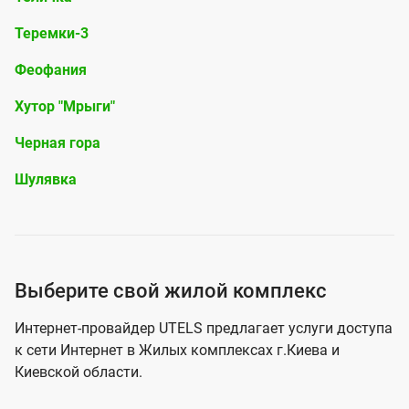
п
Теремки-3
е
н
Феофания
д
Хутор "Мрыги"
л
Черная гора
я
Шулявка
п
о
д
к
Ж
Выберите свой жилой комплекс
л
и
ю
Интернет-провайдер UTELS предлагает услуги доступа
л
ч
к сети Интернет в Жилых комплексах г.Киева и
ы
Киевской области.
е
е