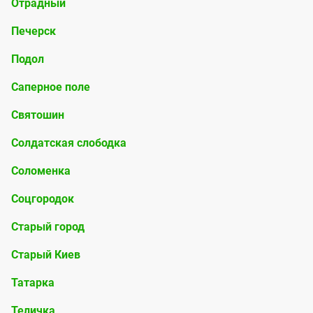
с
д
Отрадный
t
с
к
Печерск
e
и
л
l
Подол
в
ю
s
г
Саперное поле
ч
о
е
Святошин
р
н
Солдатская слободка
о
и
д
Соломенка
я
а
Соцгородок
д
Старый город
о
Старый Киев
с
т
Татарка
у
Теличка