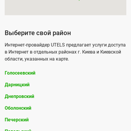
и
я
у
с
А
Выберите свой район
л
д
Интернет-провайдер UTELS предлагает услуги доступа
у
м
в Интернет в отдельных районах г. Киева и Киевской
г
и
области, указанных на карте.
о
н
й
Голосеевский
и
п
Дарницкий
с
о
т
Днепровский
д
р
Оболонский
к
а
л
Печерский
т
ю