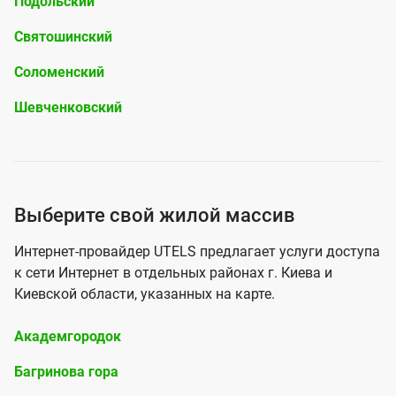
и
Подольский
ч
в
Святошинский
е
н
н
Соломенский
ы
и
Шевченковский
й
я
р
к
а
с
й
е
Ж
Выберите свой жилой массив
о
т
и
н
Интернет-провайдер UTELS предлагает услуги доступа
и
л
к сети Интернет в отдельных районах г. Киева и
г
И
о
Киевской области, указанных на карте.
о
н
й
р
Академгородок
т
(
о
Багринова гора
е
и
д