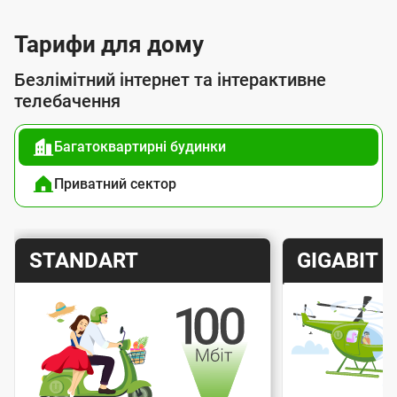
Тарифи для дому
Безлімітний інтернет та інтерактивне
телебачення
Багатоквартирні будинки
Приватний сектор
Т
Т
STANDART
GIGABIT
а
а
р
р
и
и
Швидкість інтернету
Швидкіс
ф
ф
Вартість підключення
Варт