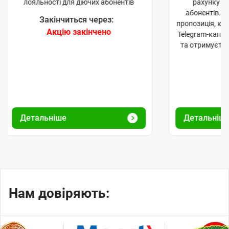
лояльності для діючих абонентів
рахунку д
ч
ч
абонентів. 
Закінчиться через:
е
е
пропозиція, к
Акцію закінчено
Telegram-кана
н
н
та отримуєте
н
н
я
я
Детальніше
Детальніш
Нам довіряють: